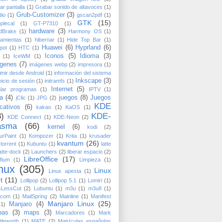
ar pantalla
(1)
Grabar sonido de altavoces
(1)
Grub-Customizer
(3)
io
(1)
gscan2pdf
(1)
GTK
(15)
plecal
(1)
GT-P7310
(1)
hardware
(3)
dBrake
(1)
Harmony OS
(1)
amientas
(1)
hibernar
(1)
Hide Top Bar
(1)
Huawei
(6)
Hyprland
(6)
pot
(1)
HTC
(1)
Iconos
(5)
Idioma
(3)
(1)
IceWM
(1)
genes
(7)
imágenes webp
(2)
impresora
(1)
imir desde Android
(1)
información del sistema
Inkscape
(3)
nicio de sesión
(1)
initramfs
(1)
Internet
(5)
alar programas
(1)
IPTV
(1)
a
(4)
juegos
(8)
Juegos
jClic
(1)
JPG
(2)
KDE
cativos
(6)
kakao
(1)
KaOS
(1)
8)
KDE-
KDE Connect
(1)
KDE-Neon
(2)
asma
(66)
kernel
(6)
kodi
(2)
urPaint
(1)
Kompozer
(1)
Krita
(1)
krusader
kvantum
(26)
ktorrent
(1)
Kubuntu
(1)
latte
atte-dock
(2)
Launchers
(2)
liberar espacio
(2)
LibreOffice
(17)
dfium
(1)
Limpieza
(1)
nux
(305)
Linux
Linux apesta
(1)
t
(11)
Lollipop
(2)
Lollipop 5.1
(1)
Lomiri
(1)
sLessCut
(2)
Lubuntu
(1)
m3u
(1)
m3u8
(1)
.com
(1)
MailSpring
(2)
Mainline
(1)
Manifest
Manjaro Linux
(25)
Manjaro
(4)
(1)
pas
(3)
maps
(3)
Marcadores
(1)
Mark
tleworth
(1)
MATE
(2)
Matrículas españolas