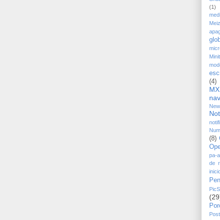
(1)
medi
Mei
apa
glo
mic
Mini
mod
escr
(4)
MX
na
New
Not
noti
Num
(8)
Ope
pa-a
de r
inici
Pen
Pic
(29
Por
Post