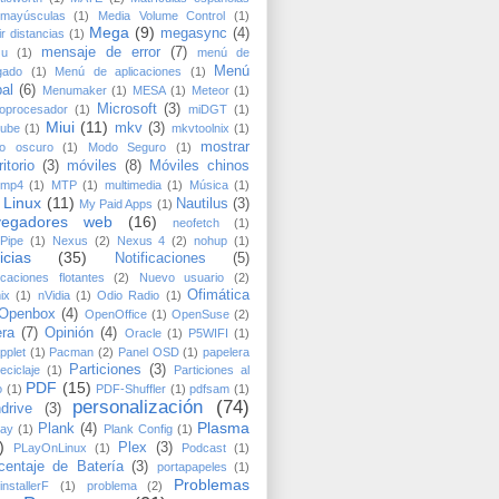
mayúsculas
(1)
Media Volume Control
(1)
Mega
(9)
megasync
(4)
r distancias
(1)
mensaje de error
(7)
zu
(1)
menú de
Menú
gado
(1)
Menú de aplicaciones
(1)
bal
(6)
Menumaker
(1)
MESA
(1)
Meteor
(1)
Microsoft
(3)
roprocesador
(1)
miDGT
(1)
Miui
(11)
mkv
(3)
tube
(1)
mkvtoolnix
(1)
mostrar
o oscuro
(1)
Modo Seguro
(1)
itorio
(3)
móviles
(8)
Móviles chinos
mp4
(1)
MTP
(1)
multimedia
(1)
Música
(1)
 Linux
(11)
Nautilus
(3)
My Paid Apps
(1)
vegadores web
(16)
neofetch
(1)
Pipe
(1)
Nexus
(2)
Nexus 4
(2)
nohup
(1)
icias
(35)
Notificaciones
(5)
ficaciones flotantes
(2)
Nuevo usuario
(2)
Ofimática
ix
(1)
nVidia
(1)
Odio Radio
(1)
Openbox
(4)
OpenOffice
(1)
OpenSuse
(2)
ra
(7)
Opinión
(4)
Oracle
(1)
P5WIFI
(1)
pplet
(1)
Pacman
(2)
Panel OSD
(1)
papelera
Particiones
(3)
eciclaje
(1)
Particiones al
PDF
(15)
o
(1)
PDF-Shuffler
(1)
pdfsam
(1)
personalización
(74)
drive
(3)
Plasma
Plank
(4)
Say
(1)
Plank Config
(1)
)
Plex
(3)
PLayOnLinux
(1)
Podcast
(1)
centaje de Batería
(3)
portapapeles
(1)
Problemas
installerF
(1)
problema
(2)