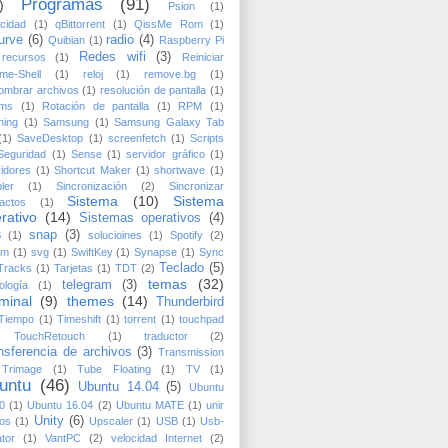
Programas
(91)
)
Psion
(1)
icidad
(1)
qBittorrent
(1)
QissMe Rom
(1)
urve
(6)
radio
(4)
Quibian
(1)
Raspberry Pi
Redes wifi
(3)
recursos
(1)
Reiniciar
me-Shell
(1)
reloj
(1)
remove.bg
(1)
ombrar archivos
(1)
resolución de pantalla
(1)
ms
(1)
Rotación de pantalla
(1)
RPM
(1)
ning
(1)
Samsung
(1)
Samsung Galaxy Tab
(1)
SaveDesktop
(1)
screenfetch
(1)
Scripts
Seguridad
(1)
Sense
(1)
servidor gráfico
(1)
idores
(1)
Shortcut Maker
(1)
shortwave
(1)
ler
(1)
Sincronización
(2)
Sincronizar
Sistema
(10)
Sistema
actos
(1)
rativo
(14)
Sistemas operativos
(4)
snap
(3)
S
(1)
solucioines
(1)
Spotify
(2)
am
(1)
svg
(1)
SwiftKey
(1)
Synapse
(1)
Sync
Teclado
(5)
Tracks
(1)
Tarjetas
(1)
TDT
(2)
temas
(32)
telegram
(3)
ología
(1)
minal
(9)
themes
(14)
Thunderbird
Tiempo
(1)
Timeshift
(1)
torrent
(1)
touchpad
TouchRetouch
(1)
traductor
(2)
nsferencia de archivos
(3)
Transmission
Trimage
(1)
Tube Floating
(1)
TV
(1)
untu
(46)
Ubuntu 14.04
(5)
Ubuntu
0
(1)
Ubuntu 16.04
(2)
Ubuntu MATE
(1)
unir
Unity
(6)
os
(1)
Upscaler
(1)
USB
(1)
Usb-
tor
(1)
VantPC
(2)
velocidad Internet
(2)