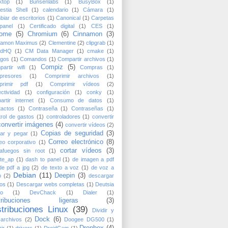
ktop
(1)
Bunsenlabs
(1)
BusyBox
(1)
estia Shell
(1)
calendario
(1)
Cámara
(1)
iar de escritorios
(1)
Canonical
(1)
Carpetas
panel
(1)
Certificado digital
(1)
CES
(1)
rome
(5)
Chromium
(6)
Cinnamon
(3)
namon Maximus
(2)
Clementine
(2)
clipgrab
(1)
udHQ
(1)
CM Data Manager
(1)
cmake
(1)
igos
(1)
Comandos
(1)
Compartir archivos
(1)
Compiz
(5)
artir wifi
(1)
Compras
(1)
presores
(1)
Comprimir archivos
(1)
primir pdf
(1)
Comprimir vídeos
(2)
ctividad
(1)
configuración
(1)
conky
(1)
artir internet
(1)
Consumo de datos
(1)
tactos
(1)
Contraseña
(1)
Contraseñas
(1)
rol de gastos
(1)
controladores
(1)
convertir
convertir imágenes
(4)
convertir vídeos
(2)
Copias de seguridad
(3)
ar y pegar
(1)
Correo electrónico
(8)
eo corporativo
(1)
cortar vídeos
(3)
afuegos sin root
(1)
te_ap
(1)
dash to panel
(1)
de imagen a pdf
de pdf a jpg
(2)
de texto a voz
(1)
de voz a
Debian
(11)
Deepin
(3)
o
(2)
descargar
os
(1)
Descargar webs completas
(1)
Deutsia
io
(1)
DevChack
(1)
Dialer
(1)
stribuciones ligeras
(3)
stribuciones Linux
(39)
Dividir y
Dock
(6)
 archivos
(2)
Doogee DG500
(1)
Dropbox
(4)
ir
(1)
drivers
(1)
DroidCam
(1)