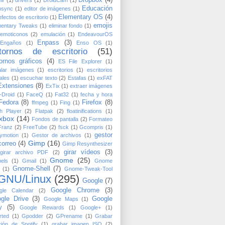
Educación
psync
(1)
editor de imágenes
(1)
Elementary OS
(4)
efectos de escritorio
(1)
emojis
mentary Tweaks
(1)
eliminar fondo
(1)
emoticonos
(2)
emulación
(1)
EndeavourOS
Enpass
(3)
Engaños
(1)
Enso OS
(1)
tornos de escritorio
(51)
ornos gráficos
(4)
ES File Explorer
(1)
alar imágenes
(1)
escritorios
(1)
escritorios
uales
(1)
escuchar texto
(2)
Estafas
(1)
exFAT
Extensiones
(8)
ExTix
(1)
extraer imágenes
f-Droid
(1)
FaceQ
(1)
Fat32
(1)
fecha y hora
Fedora
(8)
Firefox
(8)
ffmpeg
(1)
Fing
(1)
h Player
(2)
Flatpak
(2)
floatinifications
(1)
xbox
(14)
Fondos de pantalla
(2)
Formateo
Franz
(2)
FreeTube
(2)
fsck
(1)
Gcompris
(1)
gestor
ymotion
(1)
Gestor de archivos
(1)
Gimp
(16)
correo
(4)
Gimp Resynthesizer
girar vídeos
(3)
girar archivo PDF
(2)
Gnome
(25)
els
(1)
Gmail
(1)
Gnome
Gnome-Shell
(7)
(1)
Gnome-Tweak-Tool
GNU/Linux
(295)
Google
(7)
Google Chrome
(3)
gle Calendar
(2)
gle Drive
(3)
Google
Google Maps
(1)
y
(5)
Google Rewards
(1)
Google+
(1)
rted
(1)
Gpodder
(2)
GPrename
(1)
Grabar
ión de Spotify
(1)
grabar imagen ISO
(2)