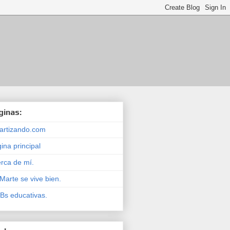
ginas:
artizando.com
ina principal
rca de mí.
Marte se vive bien.
s educativas.