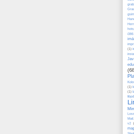
grab
Grad
gsim
Han
Herr
hots
i386
imá
impr
(1)
i
inst
Jav
edu
(6
Pl
Kolo
(1)
(1)
l
libp
Li
Min
Los
Mail
v2
ma
Shut