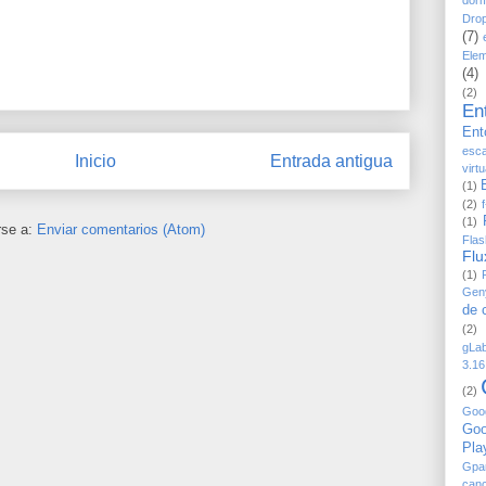
Dro
(7)
Ele
(4)
(2)
En
Ent
esc
Inicio
Entrada antigua
virt
(1)
(2)
(1)
rse a:
Enviar comentarios (Atom)
Flas
Flu
(1)
Gen
de 
(2)
gLab
3.16
(2)
Goo
Goo
Pla
Gpa
canc