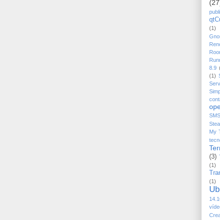
(27
publ
qtC
(1)
Gno
Ren
Roo
Run
8.9
(1)
Serv
Simp
cont
ope
SM
Ste
My 
tecn
Ter
(3)
(1)
Tra
(1)
Ub
14.1
víde
Crea