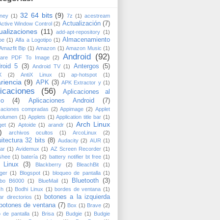
32 64 bits
(9)
ney
(1)
7z
(1)
acestream
Actualización
(7)
Active Window Control
(2)
ualizaciones
(11)
add-apt-repository
(1)
Almacenamiento
be
(1)
Alfa a Logotipo
(1)
Amazfit Bip
(1)
Amazon
(1)
Amazon Music
(1)
Android
(92)
are PDF To Image
(2)
roid 5
(3)
Antergos
(5)
Android TV
(1)
X
(2)
AntiX Linux
(1)
ap-hotspot
(1)
riencia
(9)
APK
(3)
APK Extractor y
(1)
licaciones
(56)
Aplicaciones al
io
(4)
Aplicaciones Android
(7)
caciones compradas
(2)
Appimage
(2)
Applet
volumen
(1)
Applets
(1)
Application title bar
(1)
Arch Linux
get
(2)
Aptoide
(1)
arandr
(1)
)
archivos ocultos
(1)
ArcoLinux
(2)
uitectura 32 bits
(8)
Audacity
(2)
AUR
(1)
ar
(1)
Avidemux
(1)
AZ Screen Recorder
(1)
shee
(1)
batería
(2)
battery notifier bt free
(1)
 Linux
(3)
Blackberry
(2)
BleachBit
(1)
ger
(1)
Blogspot
(1)
bloqueo de pantalla
(1)
Bluetooth
(3)
ebo B6000
(1)
BlueMail
(1)
sh
(1)
Bodhi Linux
(1)
bordes de ventana
(1)
botones a la izquierda
ar directorios
(1)
botones de ventana
(7)
Box
(1)
Brave
(2)
lo de pantalla
(1)
Brisa
(2)
Budgie
(1)
Budgie